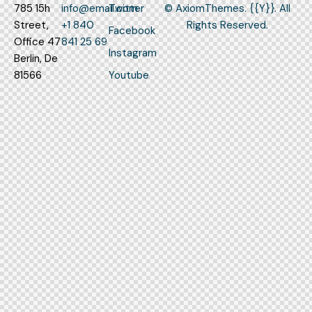
785 15h
info@email.com
Twitter
©
AxiomThemes.
{{Y}}. All
Street,
+1 840
Rights Reserved.
Facebook
Office 47
841 25 69
Instagram
Berlin, De
81566
Youtube