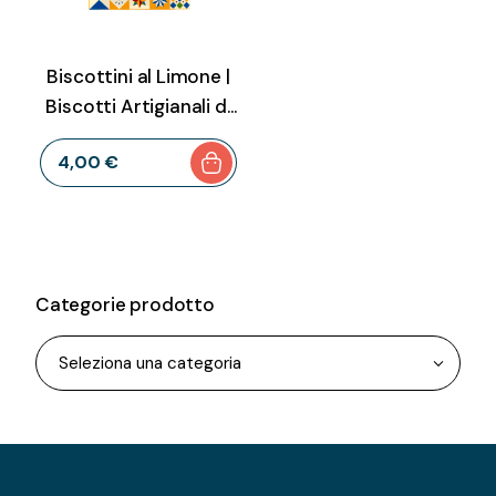
Biscottini al Limone |
Biscotti Artigianali di
Grani Antichi Siciliani
4
,
00
€
Senza Latte e Burro –
210 g
Categorie prodotto
Seleziona una categoria